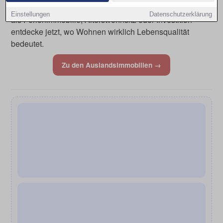
oder den ersten Schritt Richtung Sonne zu planen. Ob
Einstellungen
Datenschutzerklärung
als Ferienimmobilie, Alterswohnsitz oder Investition –
entdecke jetzt, wo Wohnen wirklich Lebensqualität
bedeutet.
Zu den Auslandsimmobilien →