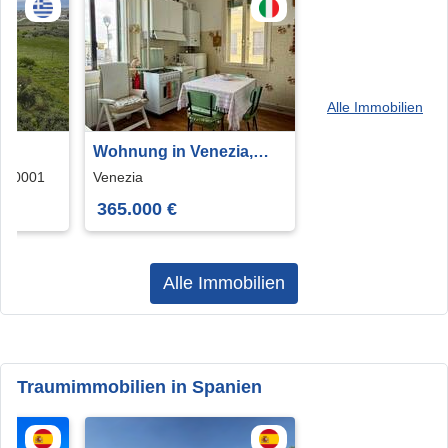
Alle Immobilien
Wohnung in Venezia,
riani
Veneto, 99 m²
i 00001
Venezia
365.000 €
Alle Immobilien
Traumimmobilien in Spanien