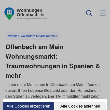
Wohnungen
Offenbach
.de
Wohnungen einfach finden
Wohnen, wo andere Urlaub machen
Offenbach am Main
Wohnungsmarkt:
Traumwohnungen in Spanien &
mehr
Immer mehr Menschen in Offenbach am Main träumen
davon, ihren Lebensmittelpunkt oder den Ruhestand in
den Süden zu verlegen. Der 1A-Immobilienmarkt zeigt
dir ausgewählte Häuser und Wohnungen in beliebten
Alle Cookies akzeptieren
Alle Cookies ablehnen
Regionen Europas – ideal, um Inspiration zu sammeln