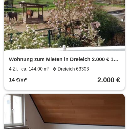
Wohnung zum Mieten in Dreieich 2.000 € 144
m²
4 Zi.
ca. 144,00 m²
Dreieich 63303
2.000 €
14 €/m²