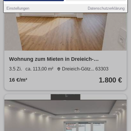
Einstellungen
Datenschutzerklärung
Wohnung zum Mieten in Dreieich-
Götzenhain 1.800 € 113 m²
3.5 Zi.
ca. 113,00 m²
Dreieich-Götz... 63303
1.800 €
16 €/m²