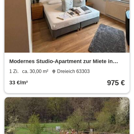
Modernes Studio-Apartment zur Miete in
Dreieich
1 Zi.
ca. 30,00 m²
Dreieich 63303
975 €
33 €/m²