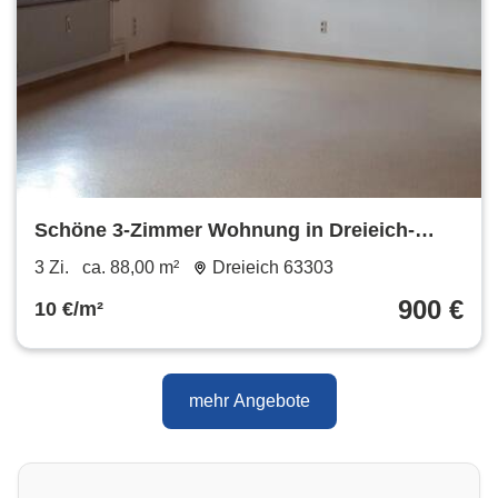
Schöne 3-Zimmer Wohnung in Dreieich-
Götzenhain
3 Zi.
ca. 88,00 m²
Dreieich 63303
900 €
10 €/m²
mehr Angebote