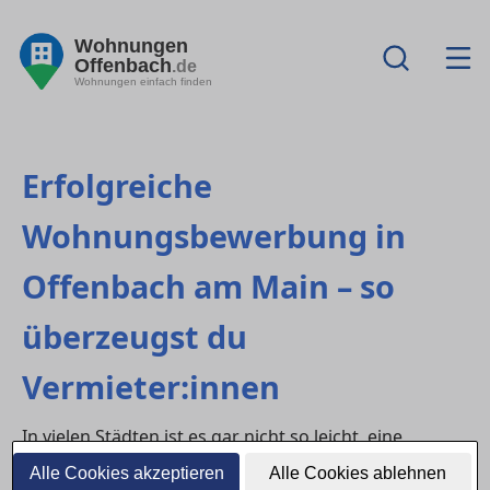
Wohnungen
Offenbach
.de
Wohnungen einfach finden
Erfolgreiche
Wohnungsbewerbung in
Offenbach am Main – so
überzeugst du
Vermieter:innen
In vielen Städten ist es gar nicht so leicht, eine
passende
Wohnung
zu finden – noch schwerer ist es,
Alle Cookies akzeptieren
Alle Cookies ablehnen