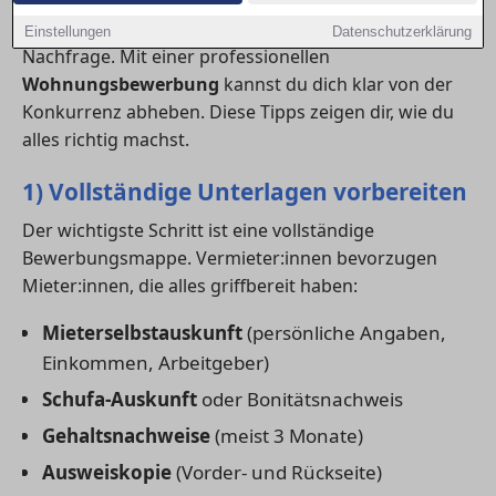
den Zuschlag zu bekommen. Gerade in Offenbach am
Main gehört häufig zu den Regionen mit hoher
Einstellungen
Datenschutzerklärung
Nachfrage. Mit einer professionellen
Wohnungsbewerbung
kannst du dich klar von der
Konkurrenz abheben. Diese Tipps zeigen dir, wie du
alles richtig machst.
1) Vollständige Unterlagen vorbereiten
Der wichtigste Schritt ist eine vollständige
Bewerbungsmappe. Vermieter:innen bevorzugen
Mieter:innen, die alles griffbereit haben:
Mieterselbstauskunft
(persönliche Angaben,
Einkommen, Arbeitgeber)
Schufa-Auskunft
oder Bonitätsnachweis
Gehaltsnachweise
(meist 3 Monate)
Ausweiskopie
(Vorder- und Rückseite)