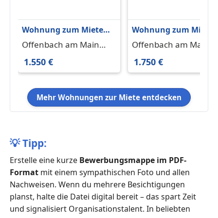
Wohnung zum Mieten
Wohnung zum Miete
in Offenbach am Main
in Offenbach am Mai
Offenbach am Main
Offenbach am Main
1.550 € 86 m²
1.750 € 101.1 m²
63067
63067
1.550 €
1.750 €
Mehr Wohnungen zur Miete entdecken
💡
Tipp:
Erstelle eine kurze
Bewerbungsmappe im PDF-
Format
mit einem sympathischen Foto und allen
Nachweisen. Wenn du mehrere Besichtigungen
planst, halte die Datei digital bereit – das spart Zeit
und signalisiert Organisationstalent. In beliebten