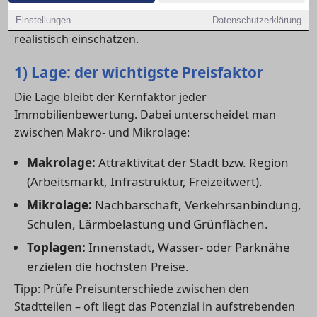
Stadtteilen. Wer die entscheidenden Preistreiber
kennt, kann besser verhandeln und den Markt
Einstellungen
Datenschutzerklärung
realistisch einschätzen.
1) Lage: der wichtigste Preisfaktor
Die Lage bleibt der Kernfaktor jeder
Immobilienbewertung. Dabei unterscheidet man
zwischen Makro- und Mikrolage:
Makrolage:
Attraktivität der Stadt bzw. Region
(Arbeitsmarkt, Infrastruktur, Freizeitwert).
Mikrolage:
Nachbarschaft, Verkehrsanbindung,
Schulen, Lärmbelastung und Grünflächen.
Toplagen:
Innenstadt, Wasser- oder Parknähe
erzielen die höchsten Preise.
Tipp: Prüfe Preisunterschiede zwischen den
Stadtteilen – oft liegt das Potenzial in aufstrebenden