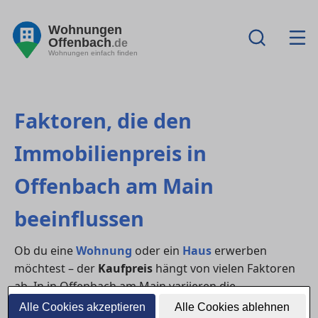
Wohnungen
Offenbach
.de
Wohnungen einfach finden
Faktoren, die den
Immobilienpreis in
Offenbach am Main
beeinflussen
Ob du eine
Wohnung
oder ein
Haus
erwerben
möchtest – der
Kaufpreis
hängt von vielen Faktoren
ab. In in Offenbach am Main variieren die
Immobilienpreise
teils stark zwischen einzelnen
Alle Cookies akzeptieren
Alle Cookies ablehnen