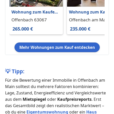
Wohnung zum Kaufen
Wohnung zum Kaufe
in Offenbach 265.000 €
in Offenbach am Mai
Offenbach 63067
Offenbach am Main
70 m²
235.000 € 54 m²
63065
265.000 €
235.000 €
Mehr Wohnungen zum Kauf entdecken
💡
Tipp:
Für die Bewertung einer Immobilie in Offenbach am
Main solltest du mehrere Faktoren kombinieren:
Lage, Zustand, Energieeffizienz und Vergleichswerte
aus dem
Mietspiegel
oder
Kaufpreisreports
. Erst
das Gesamtbild zeigt den realistischen Marktwert –
ob du eine
Eigentumswohnung
oder ein
Haus