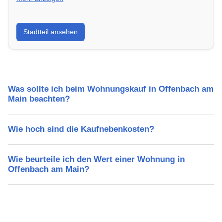
Erfahre mehr über deinen Stadtteil in Offenbach am
Stadtteil ansehen
Main: Lebensqualität, Verkehrsanbindung, Schulen,
Freizeitmöglichkeiten und Mietpreise.
Was sollte ich beim Wohnungskauf in Offenbach am
Main beachten?
Wie hoch sind die Kaufnebenkosten?
Wie beurteile ich den Wert einer Wohnung in
Offenbach am Main?