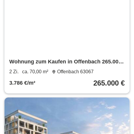
Wohnung zum Kaufen in Offenbach 265.000
€ 70 m²
2 Zi.
ca. 70,00 m²
Offenbach 63067
265.000 €
3.786 €/m²