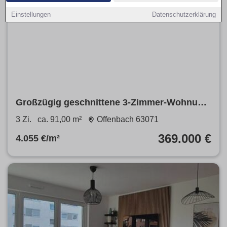
Einstellungen
Datenschutzerklärung
Großzügig geschnittene 3-Zimmer-Wohnung
in guter und ruhiger Wohnlage von
3 Zi.
ca. 91,00 m²
Offenbach 63071
Offenbach
369.000 €
4.055 €/m²