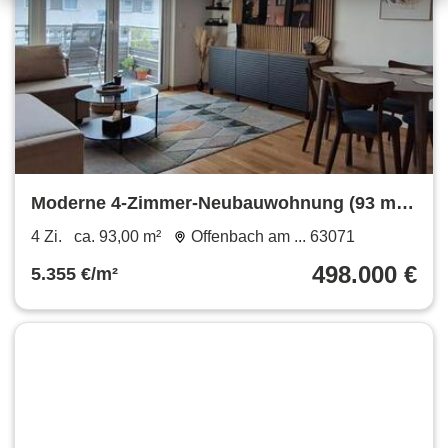
Moderne 4-Zimmer-Neubauwohnung (93 m²)
mit Balkon & EBK
4 Zi.
ca. 93,00 m²
Offenbach am ... 63071
498.000 €
5.355 €/m²