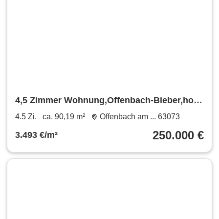
4,5 Zimmer Wohnung,Offenbach-Bieber,hohe
Rücklagen,Garage extra.
4.5 Zi.
ca. 90,19 m²
Offenbach am ... 63073
250.000 €
3.493 €/m²