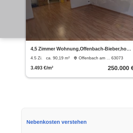
4,5 Zimmer Wohnung,Offenbach-Bieber,hohe
Rücklagen,Garage extra.
4.5 Zi.
ca. 90,19 m²
Offenbach am ... 63073
250.000 
3.493 €/m²
Nebenkosten verstehen