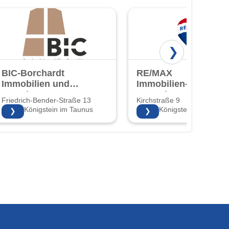
❯
BIC-Borchardt
RE/MAX
Immobilien und
Immobilien-
Ingenieur
Zentrale
Friedrich-Bender-Straße 13
Kirchstraße 9
Consulting GmbH
Königstein
61462 Königstein im Taunus
61462 Königstein
❯
❯