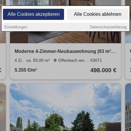
Alle Cookies akzeptieren
Alle Cookies ablehnen
Einstellungen
Datenschutzerklärung
Moderne 4-Zimmer-Neubauwohnung (93 m²)
h
mit Balkon & EBK
4 Zi.
ca. 93,00 m²
Offenbach am ... 63071
€
498.000 €
5.355 €/m²