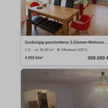
Großzügig geschnittene 3-Zimmer-Wohnung
in guter und ruhiger Wohnlage von Offenbac
3 Zi.
ca. 91,00 m²
Offenbach 63071
369.000 
4.055 €/m²