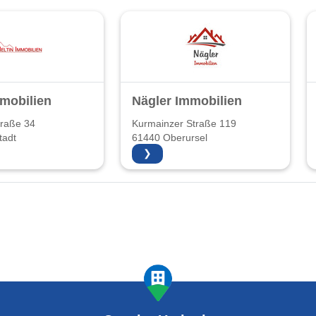
mmobilien
Nägler Immobilien
traße 34
Kurmainzer Straße 119
tadt
61440 Oberursel
❯