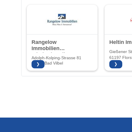
Rangelow
Heltin I
Immobilien
Gießener S
Inhaberin: Elke
61197 Flors
Adolph-Kolping-Strasse 81
Rangelow
61118 Bad Vilbel
❯
❯