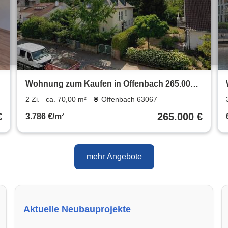
Wohnung zum Kaufen in Offenbach 265.000 €
70 m²
2 Zi.
ca. 70,00 m²
Offenbach 63067
€
265.000 €
3.786 €/m²
mehr Angebote
Aktuelle Neubauprojekte