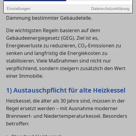
innerhalb klarer Fristen durchgeführt werden – etwa
Einstellungen
Datenschutzerklärung
beim Austausch veralteter Heizungen oder bei der
Dämmung bestimmter Gebäudeteile.
Die wichtigsten Regeln basieren auf dem
Gebäudeenergiegesetz (GEG). Ziel ist es,
Energieverluste zu reduzieren, CO₂-Emissionen zu
senken und langfristig die Energiekosten zu
stabilisieren. Viele Maßnahmen sind nicht nur
verpflichtend, sondern steigern zusätzlich den Wert
einer Immobilie.
1) Austauschpflicht für alte Heizkessel
Heizkessel, die älter als 30 Jahre sind, müssen in der
Regel ersetzt werden – mit Ausnahme moderner
Brennwert- und Niedertemperaturkessel. Besonders
betroffen: