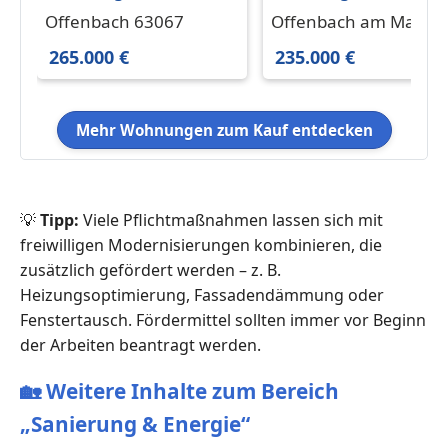
in Offenbach 265.000 €
in Offenbach am Mai
Offenbach 63067
Offenbach am Main
70 m²
235.000 € 54 m²
63065
265.000 €
235.000 €
Mehr Wohnungen zum Kauf entdecken
💡
Tipp:
Viele Pflichtmaßnahmen lassen sich mit
freiwilligen Modernisierungen kombinieren, die
zusätzlich gefördert werden – z. B.
Heizungsoptimierung, Fassadendämmung oder
Fenstertausch. Fördermittel sollten immer vor Beginn
der Arbeiten beantragt werden.
🏡
Weitere Inhalte zum Bereich
„Sanierung & Energie“