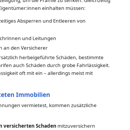
teiligung, um die Prämie zu senken. Gleichzeitig
ie Eigentümer:innen einhalten müssen:
tzeitiges Absperren und Entleeren von
chrinnen und Leitungen
 an den Versicherer
rsätzlich herbeigeführte Schäden, bestimmte
arifen auch Schäden durch grobe Fahrlässigkeit.
igkeit oft mit ein – allerdings meist mit
teten Immobilien
hnungen vermietest, kommen zusätzliche
m versicherten Schaden
mitzuversichern