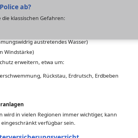
Police ab?
 die klassischen Gefahren:
mmungswidrig austretendes Wasser)
n Windstärke)
Schutz erweitern, etwa um:
berschwemmung, Rückstau, Erdrutsch, Erdbeben
aranlagen
wird in vielen Regionen immer wichtiger, kann
r eingeschränkt verfügbar sein.
erversicherungsverzicht