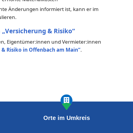
nte Änderungen informiert ist, kann er im
lieren.
 „Versicherung & Risiko“
en, Eigentümer:innen und Vermieter:innen
 & Risiko in Offenbach am Main“
.
Orte im Umkreis