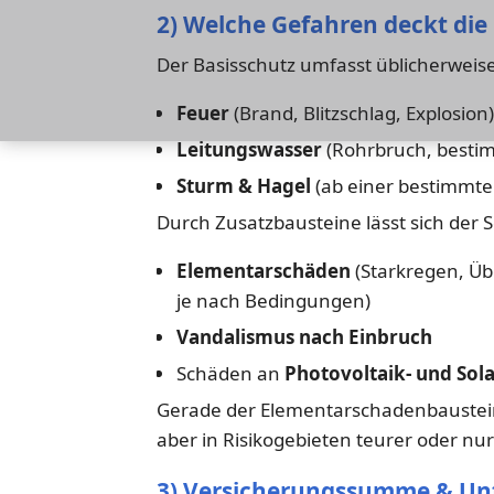
2) Welche Gefahren deckt die 
Der Basisschutz umfasst üblicherweise
Feuer
(Brand, Blitzschlag, Explosion)
Leitungswasser
(Rohrbruch, besti
Sturm & Hagel
(ab einer bestimmte
Durch Zusatzbausteine lässt sich der 
Elementarschäden
(Starkregen, Ü
je nach Bedingungen)
Vandalismus nach Einbruch
Schäden an
Photovoltaik- und Sol
Gerade der Elementarschadenbaustein 
aber in Risikogebieten teurer oder nu
3) Versicherungssumme & Unt