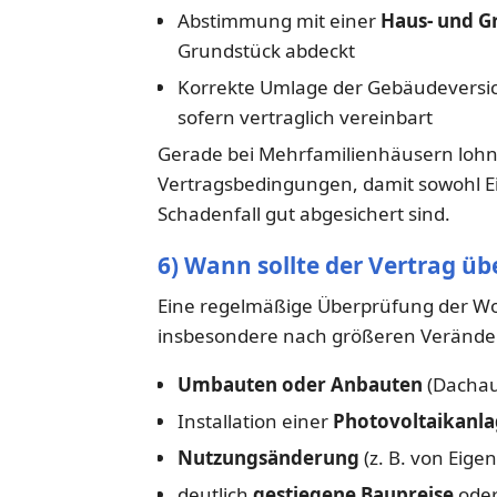
Abstimmung mit einer
Haus- und Gr
Grundstück abdeckt
Korrekte Umlage der Gebäudeversi
sofern vertraglich vereinbart
Gerade bei Mehrfamilienhäusern lohnt 
Vertragsbedingungen, damit sowohl Ei
Schadenfall gut abgesichert sind.
6) Wann sollte der Vertrag ü
Eine regelmäßige Überprüfung der Wo
insbesondere nach größeren Veränd
Umbauten oder Anbauten
(Dachau
Installation einer
Photovoltaikanl
Nutzungsänderung
(z. B. von Eig
deutlich
gestiegene Baupreise
oder