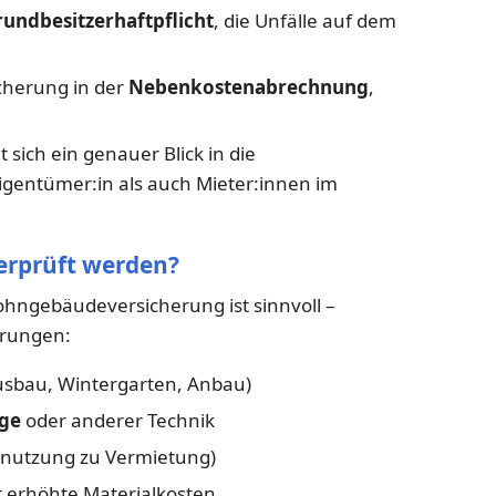
undbesitzerhaftpflicht
, die Unfälle auf dem
cherung in der
Nebenkostenabrechnung
,
sich ein genauer Blick in die
gentümer:in als auch Mieter:innen im
berprüft werden?
hngebäudeversicherung ist sinnvoll –
erungen:
sbau, Wintergarten, Anbau)
age
oder anderer Technik
ennutzung zu Vermietung)
 erhöhte Materialkosten