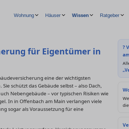
Wohnung
Häuser
Wissen
Ratgeber
?
V
rung für Eigentümer in
am
All
„V
bäudeversicherung eine der wichtigsten
Sie schützt das Gebäude selbst – also Dach,
Wo
 auch Nebengebäude – vor typischen Risiken wie
We
el. In in Offenbach am Main verlangen viele
die
g sogar als Voraussetzung für eine
Ve