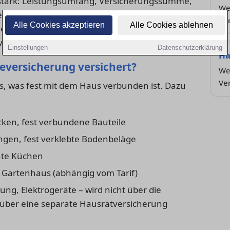
fe stark: Leistungsumfang, Versicherungssumme,
We
ne wie Elementarschäden oder
sin
Alle Cookies akzeptieren
Alle Cookies ablehnen
dentisch. Wer sein Haus optimal absichern
was im Vertrag steht.
Einstellungen
Datenschutzerklärung
Ha
eversicherung versichert?
We
Ve
les, was fest mit dem Haus verbunden ist. Dazu
en, fest verbundene Bauteile
ungen, fest verklebte Bodenbeläge
ute Küchen
r Gartenhaus (abhängig vom Tarif)
ng, Elektrogeräte – wird nicht über die
ber eine separate Hausratversicherung